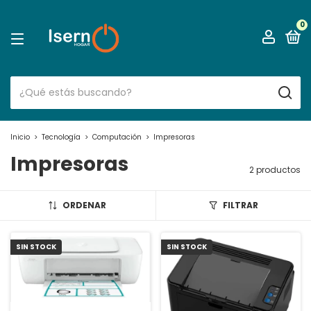
0
Inicio
>
Tecnología
>
Computación
>
Impresoras
Impresoras
2 productos
ORDENAR
FILTRAR
SIN STOCK
SIN STOCK