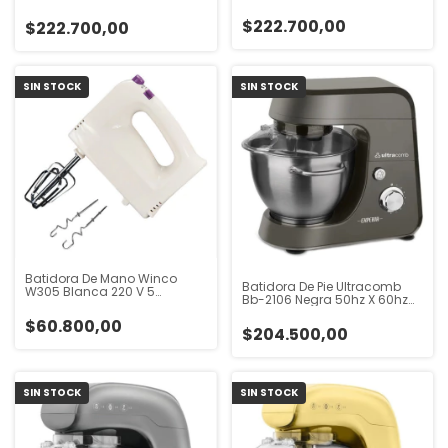
Hz Rojo
Beige Beige 50 Hz X 60 Hz
$222.700,00
$222.700,00
SIN STOCK
SIN STOCK
Batidora De Mano Winco
Batidora De Pie Ultracomb
W305 Blanca 220 V 5
Bb-2106 Negra 50hz X 60hz
Velocidades Blanco
-220v Gris 50 Hz X 60 Hz
$60.800,00
$204.500,00
SIN STOCK
SIN STOCK