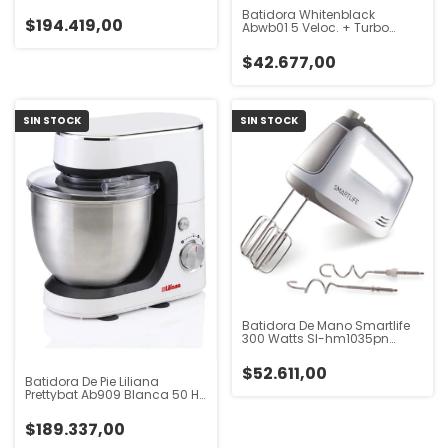
Crema 50 Hz/60 Hz
Batidora Whitenblack
$194.419,00
Abwb01 5 Veloc. + Turbo
450w Blanco Blanco
$42.677,00
SIN STOCK
SIN STOCK
Batidora De Mano Smartlife
300 Watts Sl-hm1035pn
Blanco Blanco 50 Hz X 60 Hz
$52.611,00
Batidora De Pie Liliana
Prettybat Ab909 Blanca 50 Hz
X 60 Hz Blanco 50 Hz X 60 Hz
$189.337,00