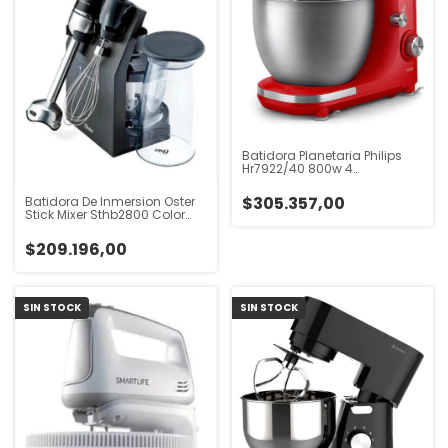
Batidora Planetaria Philips
Hr7922/40 800w 4
Accesorios Rojo
$305.357,00
Batidora De Inmersion Oster
Stick Mixer Sthb2800 Color
Negro Negro
$209.196,00
SIN STOCK
SIN STOCK