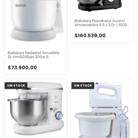
Batidora Planetaria Suono
Amasadora 4.5 L 3 En 1 1000w
Negro Negro 50 Hz
$160.539,00
Batidora Pedestal Smartlife
Sl-hm5035pn 300w 5
Velocidades Blanco
$73.900,00
SIN STOCK
SIN STOCK