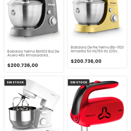
Batidora De Pie Yelmo Bb-1103
Amarilla 50 Hz/60 Hz 220v
Batidora Yelmo Bb1103 Bol De
Amarillo 50 Hz X 60 Hz
Acero 4lts Amasadora
Merengue Gris 50 Hz X 60 Hz
$200.736,00
$200.736,00
SIN STOCK
SIN STOCK