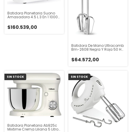
Batidora Planetaria Suono
Amasadora 4.5 L 3 En 1 1000w
Blanco 50 Hz 60hz
$160.539,00
Batidora De Mano Ultracomb
Bm-2608 Negra Y Roja 50 Hz
220 V Rojo 50 Hz
$64.572,00
SIN STOCK
SIN STOCK
Batidora Planetaria Ab925c
Mixtime Crema Liliana 5 Litros