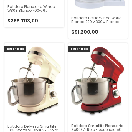
Batidora Planetaria Winco
W308 Blanco 700w 6
Velocidades Blanco 50 Hz X
Batidora De Pie Winco W303
60 Hz
$265.703,00
Blanca 220 v 300w Blanco
$91.200,00
SIN STOCK
SIN STOCK
Batidora Smartlife Planetaria
Batidora De Mesa Smartlife
Sb0037r Rojo Frecuencia 50
1000 Watts Sl-sb0037i Color