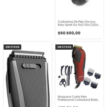
Cortadora De Pelo Ga.ma
Italy Sport Gc 542 110v/220v
135963
$50.500,00
SIN STOCK
SIN STOCK
Maquina Corta Pelo
Profesional Cortadora Barba
Winco W5001 E Bordó