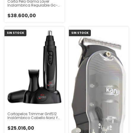
Corta Pelo Gama Layer
Inalambrica Regulable Gc-
Layer - Hf
$38.600,00
SIN STOCK
SIN STOCK
Cortapelos Trimmer Gnt512
Inalámbrico Cabello Nariz Y
Orejas Negro
$25.016,00