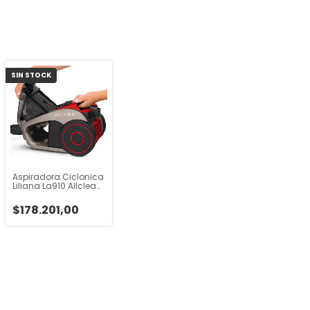
SIN STOCK
Aspiradora Ciclonica
Liliana La910 Allclean
1600w Negra
$178.201,00