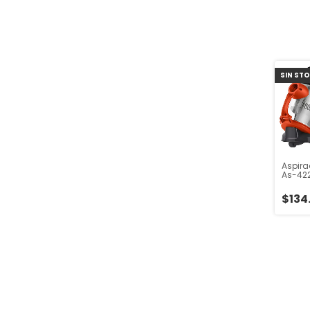
SIN ST
Aspira
As-422
Ultra
Negro
$134