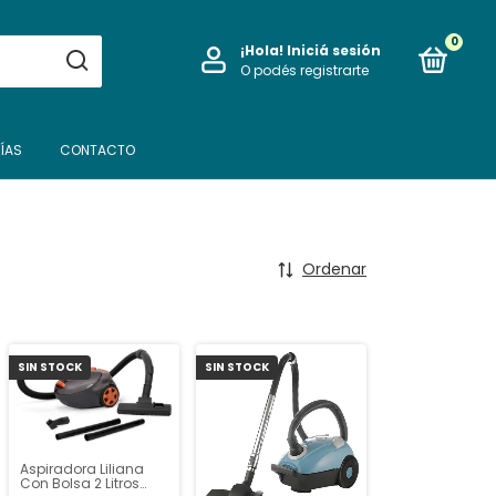
0
¡Hola!
Iniciá sesión
O podés registrarte
ÍAS
CONTACTO
Ordenar
SIN STOCK
SIN STOCK
Aspiradora Liliana
Con Bolsa 2 Litros