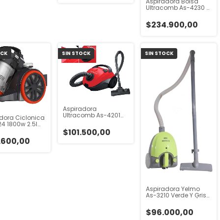
Aspiradora Bolsa
Ultracomb As-4230 7l
Color Gris 2200w Gris
$234.900,00
OCK
SIN STOCK
SIN STOCK
Aspiradora
Ultracomb As-4201
dora Ciclonica
1400w 2l Trineo Bolsa
4 1800w 2.5l
Cepillo Rojo
comb
$101.500,00
/naranja
.600,00
Aspiradora Yelmo
As-3210 Verde Y Gris
220v 50hz Verde/gris
$96.000,00