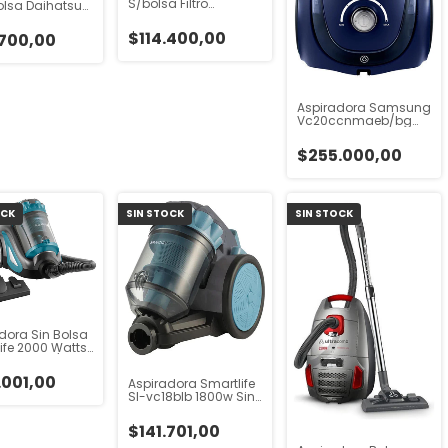
S/bolsa Filtro
lsa Daihatsu
Daihatsu D-as500
00 1400w Color
1200w Color Rojo
$114.400,00
.700,00
Aspiradora Samsung
Vc20ccnmaeb/bg
2000w Color Azul
Ártico
$255.000,00
OCK
SIN STOCK
SIN STOCK
dora Sin Bolsa
ife 2000 Watts
0blb Azul/gris
.001,00
Aspiradora Smartlife
Sl-vc18blb 1800w Sin
Bolsa
$141.701,00