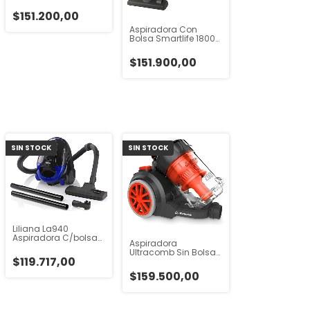
Climpy 1600w
$151.200,00
Aspiradora Con
Bolsa Smartlife 1800
Watts Sl-vc18bab
Azul Claro
$151.900,00
SIN STOCK
SIN STOCK
Liliana La940
Aspiradora C/bolsa
Aspiradora
1,5litros 1400w
Ultracomb Sin Bolsa
Boquillas Negro
$119.717,00
As4228 2000w Filtro
Hepa Gris/naranja
$159.500,00