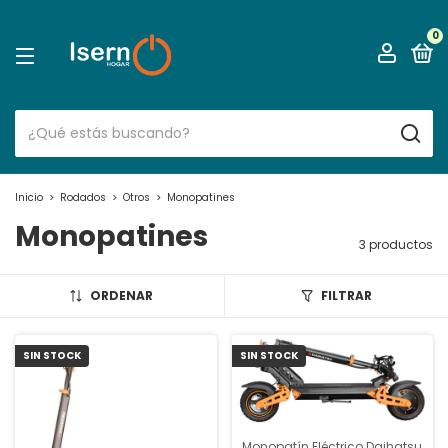
0
Inicio
>
Rodados
>
Otros
>
Monopatines
Monopatines
3 productos
ORDENAR
FILTRAR
SIN STOCK
SIN STOCK
Monopatín Eléctrico Daihatsu